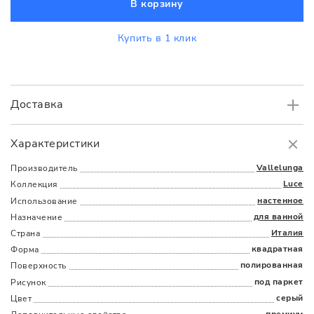
В корзину
Купить в 1 клик
Доставка
Самовывоз
БЕСПЛАТНО.
Характеристики
Доставка
в пределах МКАД
от 3000 руб.
Vallelunga
Производитель
Luce
Коллекция
настенное
Использование
для ванной
Назначение
Италия
Страна
квадратная
Форма
полированная
Поверхность
Наличыми
Картой
По счету
Долями
под паркет
Рисунок
серый
Цвет
премиум