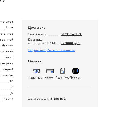
120 x 280
llelunga
Доставка
Luce
астенное
Самовывоз
БЕСПЛАТНО.
я ванной
Доставка
в пределах МКАД
от 3000 руб.
Италия
Подробнее
Расчет стоимости
угольная
микс
Оплата
д паркет
серый
премиум
Наличыми
Картой
По счету
Долями
10
6
9
Цена за 1 шт.:
3 289 руб.
32x37