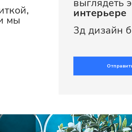
выглядеть э
иткой,
интерьере
и мы
3д дизайн 
Отправит