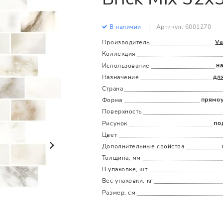
Все
Все
В наличии
Артикул: 6001270
Va
Производитель
Коллекция
н
Использование
дл
Назначение
Страна
прямо
Форма
Поверхность
по
Рисунок
Цвет
Дополнительные cвойства
Толщина, мм
В упаковке, шт
Вес упаковки, кг
Размер, см