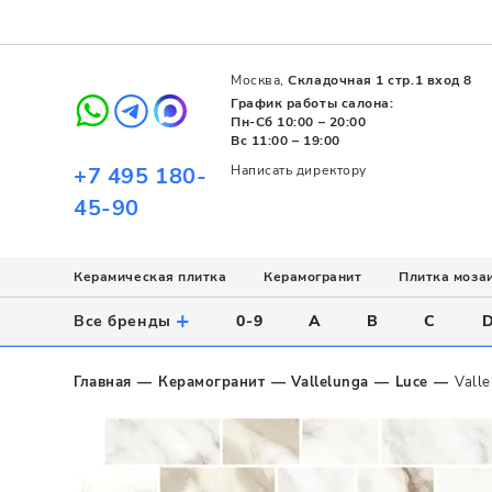
Москва,
Складочная 1 стр.1 вход 8
График работы салона:
Пн-Сб 10:00 – 20:00
Вс 11:00 – 19:00
+7 495 180-
Написать директору
45-90
Керамическая плитка
Керамогранит
Плитка моза
Использование
Назначение
Назначение
Стиль
Поверхность
Цвет
+
Все бренды
0-9
A
B
C
Напольное
Для ванной
Для ванной
Современный
Матовая
Белый
Настенное
Напольное
Для бассейна
Пэчворк
Полированная
Серый
Главная
Керамогранит
Vallelunga
Luce
Valle
Для улицы
Для кухни
Лофт
Глянцевая
Черный
Все
Все
Все
Все
Все
Назначение
Для ванной