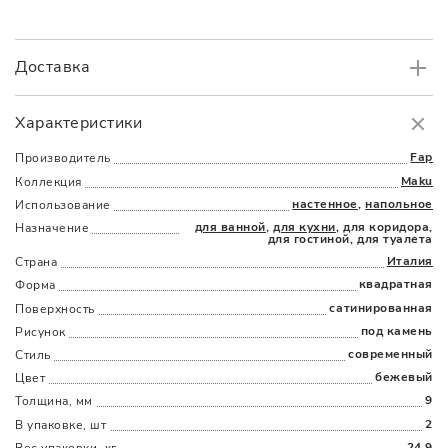
Доставка
Самовывоз
БЕСПЛАТНО.
Характеристики
Доставка
в пределах МКАД
от 3000 руб.
Fap
Производитель
Maku
Коллекция
настенное
,
напольное
Использование
для ванной
,
для кухни
, для коридора,
Назначение
для гостиной, для туалета
Италия
Страна
квадратная
Форма
Наличыми
Картой
По счету
Долями
сатинированная
Поверхность
под камень
Рисунок
современный
Стиль
бежевый
Цвет
9
Толщина, мм
2
В упаковке, шт
24.9
Вес упаковки, кг