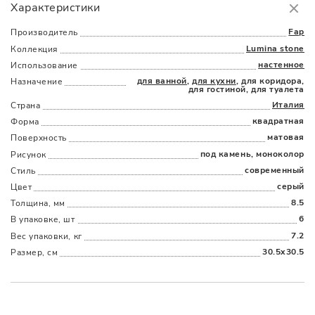
Характеристики
Доставка
в пределах МКАД
от 3000 руб.
Fap
Производитель
Lumina stone
Коллекция
настенное
Использование
для ванной
,
для кухни
, для коридора,
Назначение
для гостиной, для туалета
Италия
Страна
квадратная
Форма
Наличыми
Картой
По счету
Долями
матовая
Поверхность
под камень, моноколор
Рисунок
современный
Стиль
серый
Цвет
8.5
Толщина, мм
6
В упаковке, шт
7.2
Вес упаковки, кг
30.5x30.5
Размер, см