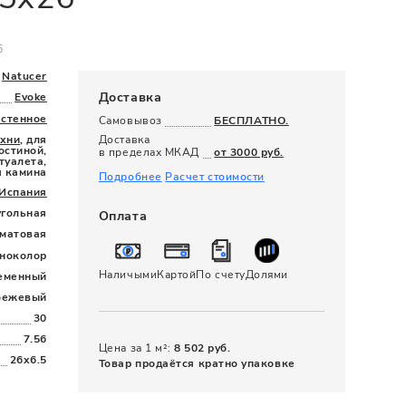
120 x 280
6
Natucer
Доставка
Evoke
астенное
Самовывоз
БЕСПЛАТНО.
ухни
, для
Доставка
остиной,
в пределах МКАД
от 3000 руб.
туалета,
я камина
Подробнее
Расчет стоимости
Испания
угольная
Оплата
матовая
ноколор
Наличыми
Картой
По счету
Долями
еменный
бежевый
30
7.56
Цена за 1 м²:
8 502 руб.
26x6.5
Товар продаётся кратно упаковке