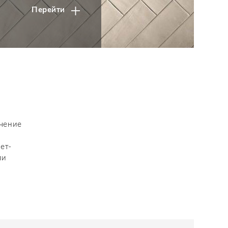
Перейти
ачение
ет-
ли