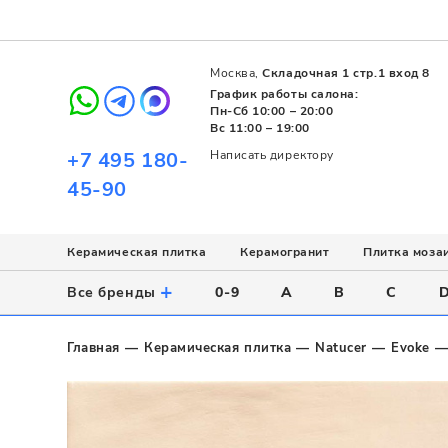
Москва,
Складочная 1 стр.1 вход 8
График работы салона:
Пн-Сб 10:00 – 20:00
Вс 11:00 – 19:00
+7 495 180-
Написать директору
45-90
Керамическая плитка
Керамогранит
Плитка моза
Использование
Назначение
Назначение
Стиль
Поверхность
Цвет
+
Все бренды
0-9
A
B
C
Напольное
Для ванной
Для ванной
Современный
Матовая
Белый
Настенное
Напольное
Для бассейна
Пэчворк
Полированная
Серый
Главная
Керамическая плитка
Natucer
Evoke
Для улицы
Для кухни
Лофт
Глянцевая
Черный
Все
Все
Все
Все
Все
Назначение
Для ванной