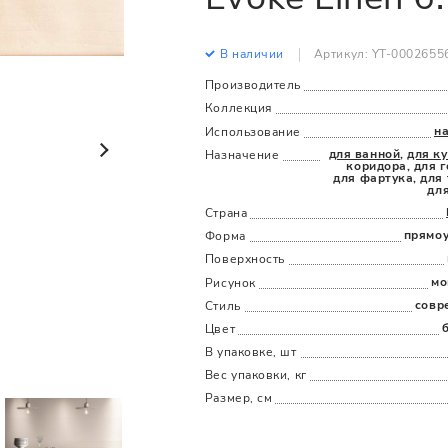
Все
Все
В наличии
Артикул: YT-0002655
Производитель
Коллекция
н
Использование
для ванной
,
для к
Назначение
коридора, для г
для фартука, для 
дл
Страна
прямо
Форма
Поверхность
мо
Рисунок
совр
Стиль
Цвет
В упаковке, шт
Вес упаковки, кг
Размер, см