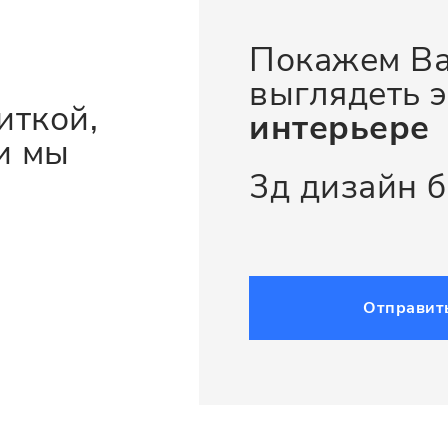
Покажем Ва
выглядеть э
иткой,
интерьере
и мы
3д дизайн 
Отправит