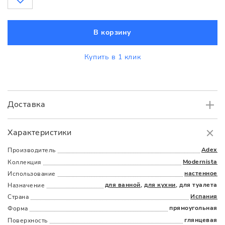
В корзину
Купить в 1 клик
Доставка
Самовывоз
БЕСПЛАТНО.
Характеристики
Доставка
в пределах МКАД
от 3000 руб.
Adex
Производитель
Modernista
Коллекция
настенное
Использование
для ванной
,
для кухни
, для туалета
Назначение
Испания
Страна
прямоугольная
Форма
глянцевая
Поверхность
Наличыми
Картой
По счету
Долями