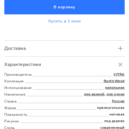
В корзину
Купить в 1 клик
Доставка
Самовывоз
БЕСПЛАТНО.
Характеристики
Доставка
в пределах МКАД
от 3000 руб.
VITRA
Производитель
RusticWood
Коллекция
напольное
Использование
для ванной
,
для кухни
Назначение
Россия
Страна
прямоугольная
Форма
матовая
Поверхность
Наличыми
Картой
По счету
Долями
под дерево
Рисунок
современный
Стиль