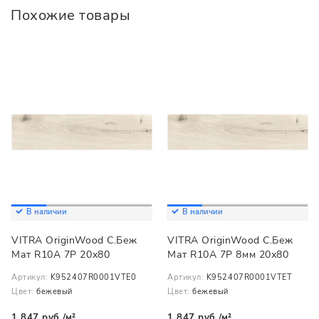
Похожие товары
В наличии
В наличии
VITRA OriginWood С.Беж
VITRA OriginWood С.Беж
Мат R10A 7Р 20х80
Мат R10A 7Р 8мм 20х80
Артикул:
K952407R0001VTE0
Артикул:
K952407R0001VTET
Цвет:
бежевый
Цвет:
бежевый
1 847 руб./м²
1 847 руб./м²