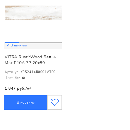
В наличии
VITRA RusticWood Белый
Мат R10A 7Р 20х80
Артикул:
K952414R0001VTE0
Цвет:
белый
1 847 руб./м²
В корзину