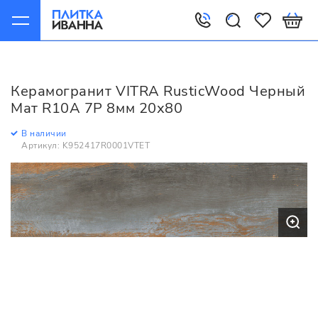
Главная
Керамогранит
VITRA
RusticWood
VITRA RusticWood Черный Мат R10A 7Р 8мм 20х80
Керамогранит VITRA RusticWood Черный
Мат R10A 7Р 8мм 20х80
В наличии
Артикул: K952417R0001VTET