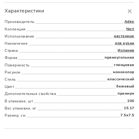
Самовывоз
БЕСПЛАТНО.
Характеристики
Доставка
в пределах МКАД
от 3000 руб.
Adex
Производитель
Neri
Коллекция
настенное
Использование
для кухни
Назначение
Испания
Страна
прямоугольная
Форма
глянцевая
Поверхность
Наличыми
Картой
По счету
Долями
моноколор
Рисунок
классический
Стиль
бежевый
Цвет
премиум
Дополнительные cвойства
200
В упаковке, шт
15.17
Вес упаковки, кг
7.5x7.5
Размер, см