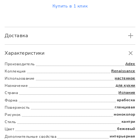
Купить в 1 клик
Доставка
Самовывоз
БЕСПЛАТНО.
Характеристики
Доставка
в пределах МКАД
от 3000 руб.
Adex
Производитель
Renaissance
Коллекция
настенное
Использование
для кухни
Назначение
Испания
Страна
арабеска
Форма
глянцевая
Поверхность
Наличыми
Картой
По счету
Долями
моноколор
Рисунок
кантри
Стиль
бежевый
Цвет
интерьерная
Дополнительные cвойства