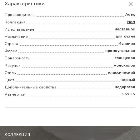
Характеристики
Доставка
в пределах МКАД
от 3000 руб.
Adex
Производитель
Neri
Коллекция
настенное
Использование
для кухни
Назначение
Испания
Страна
прямоугольная
Форма
глянцевая
Поверхность
Наличыми
Картой
По счету
Долями
моноколор
Рисунок
классический
Стиль
черный
Цвет
недорогая
Дополнительные cвойства
3.5x3.5
Размер, см
КОЛЛЕКЦИЯ