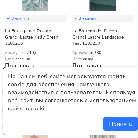
В наличии
В наличии
La Bottega del Decoro
La Bottega del Decoro
Grandi Lastre Kelly Green
Grandi Lastre Landscape
120x280
Teal 120x280
Артикул:
kel240g
Артикул:
lan280t
Цвет:
зеленый
Цвет:
синий
Под заказ
Под заказ
На нашем веб-сайте используются файлы
В корзину
В корзину
cookie для обеспечения наилучшего
взаимодействия с пользователем. Используя
веб-сайт, вы соглашаетесь с использованием
файлов cookie.
Принять