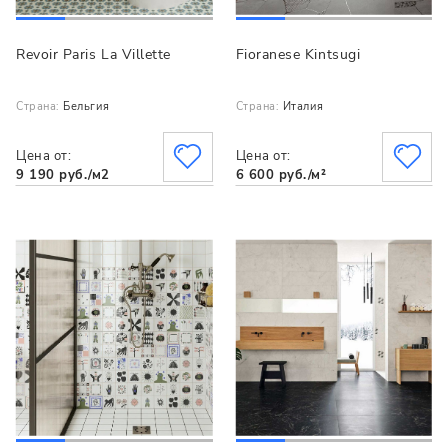
Revoir Paris La Villette
Fioranese Kintsugi
Страна:
Бельгия
Страна:
Италия
Цена от:
Цена от:
9 190 руб./м2
6 600 руб./м²