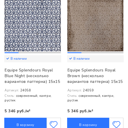
В наличии
В наличии
Equipe Splendours Royal
Equipe Splendours Royal
Blue Night (несколько
Brown (несколько
вариантов паттерна) 15x15
вариантов паттерна) 15x15
Артикул:
24058
Артикул:
24059
Стиль:
современный, кантри,
Стиль:
современный, кантри,
рустик
рустик
5 346 руб./м²
5 346 руб./м²
В корзину
В корзину