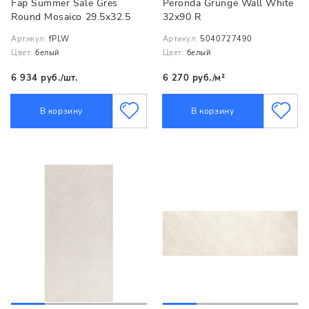
Fap Summer Sale Gres
Peronda Grunge Wall White
Round Mosaico 29.5x32.5
32x90 R
Артикул:
fPLW
Артикул:
5040727490
Цвет:
белый
Цвет:
белый
6 934 руб./шт.
6 270 руб./м²
В корзину
В корзину